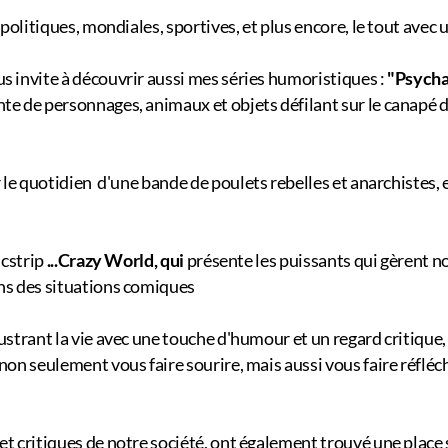
es politiques, mondiales, sportives, et plus encore, le tout ave
s invite à découvrir aussi mes séries humoristiques :
"Psych
te de personnages, animaux et objets défilant sur le canapé d
le quotidien d'une bande de poulets rebelles et anarchistes, e
cstrip
...Crazy World, qui
présente les puissants qui gèrent n
ns des situations comiques
ustrant la vie avec une touche d'humour et un regard critique, 
n seulement vous faire sourire, mais aussi vous faire réfléchir,
et critiques de notre société, ont également trouvé une plac