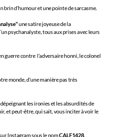
c un brin d'humour et une pointe de sarcasme.
analyse"
une satire joyeuse de la
'un psychanalyste, tous aux prises avec leurs
n guerre contre l'adversaire honni, le colonel
otre monde, d'une manière pas très
dépeignant les ironies et les absurdités de
 et peut-être, qui sait, vous inciter à voir le
e sur Instagram sous le nom
CALF1428
.