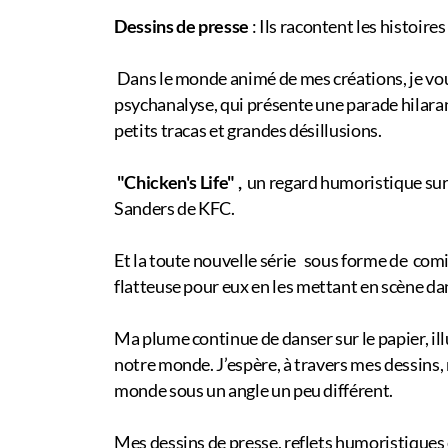
Dessins de presse
: Ils racontent les histoir
Dans le monde animé de mes créations, je vou
psychanalyse, qui présente une parade hilaran
petits tracas et grandes désillusions.
"Chicken's Life" ,
un regard humoristique sur 
Sanders de KFC.
Et la toute nouvelle série sous forme de comi
flatteuse
pour eux en les mettant en scène da
Ma plume continue de danser sur le papier, ill
notre monde. J’espère, à travers mes dessins, no
monde sous un angle un peu différent.
Mes dessins de presse, reflets humoristiques 